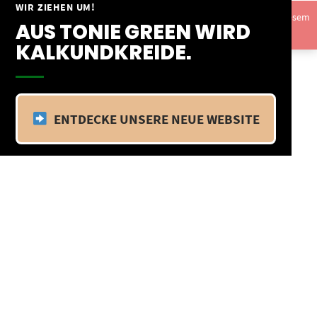
Springe
WIR ZIEHEN UM!
Vom 09.04.25 - 20.04.25 befinden wir uns im Betriebsurlaub. In diesem
zum
AUS TONIE GREEN WIRD
Zeitraum findet kein Versand statt.
Ausblenden
Inhalt
KALKUNDKREIDE.
ENTDECKE UNSERE NEUE WEBSITE