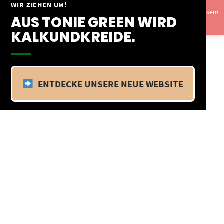
Springe
WIR ZIEHEN UM!
Vom 09.04.25 - 20.04.25 befinden wir uns im Betriebsurlaub. In diesem
zum
AUS TONIE GREEN WIRD
Zeitraum findet kein Versand statt.
Ausblenden
Inhalt
KALKUNDKREIDE.
ENTDECKE UNSERE NEUE WEBSITE