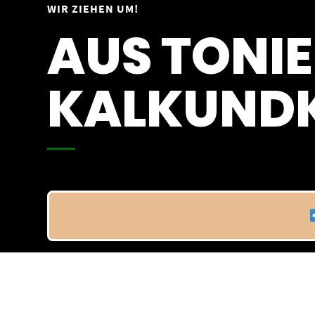
Springe
WIR ZIEHEN UM!
Vom 09.04.25 - 20.04.25
zum
AUS TONIE
Inhalt
KALKUNDK