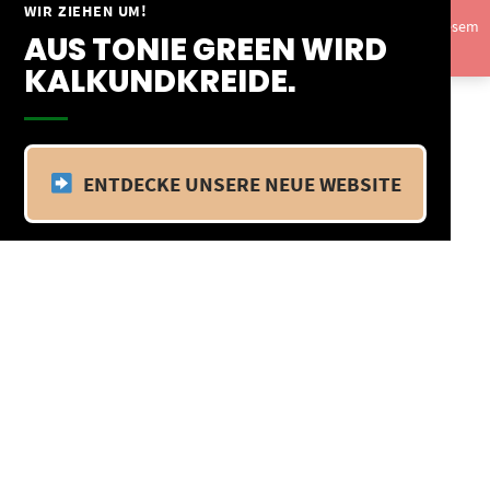
Springe
WIR ZIEHEN UM!
Vom 09.04.25 - 20.04.25 befinden wir uns im Betriebsurlaub. In diesem
zum
AUS TONIE GREEN WIRD
Zeitraum findet kein Versand statt.
Ausblenden
Inhalt
KALKUNDKREIDE.
ENTDECKE UNSERE NEUE WEBSITE