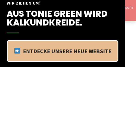
Springe
WIR ZIEHEN UM!
Vom 09.04.25 - 20.04.25 befinden wir uns im Betriebsurlaub. In diesem
zum
AUS TONIE GREEN WIRD
Zeitraum findet kein Versand statt.
Ausblenden
Inhalt
KALKUNDKREIDE.
ENTDECKE UNSERE NEUE WEBSITE