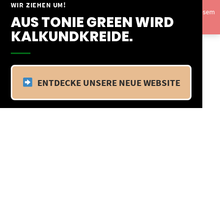
Springe
WIR ZIEHEN UM!
Vom 09.04.25 - 20.04.25 befinden wir uns im Betriebsurlaub. In diesem
zum
AUS TONIE GREEN WIRD
Zeitraum findet kein Versand statt.
Ausblenden
Inhalt
KALKUNDKREIDE.
ENTDECKE UNSERE NEUE WEBSITE