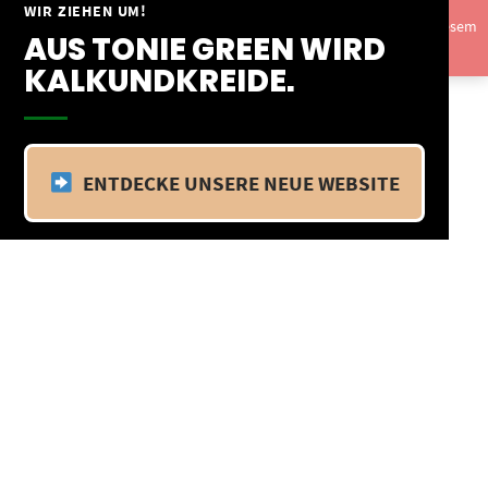
Springe
WIR ZIEHEN UM!
Vom 09.04.25 - 20.04.25 befinden wir uns im Betriebsurlaub. In diesem
zum
AUS TONIE GREEN WIRD
Zeitraum findet kein Versand statt.
Ausblenden
Inhalt
KALKUNDKREIDE.
ENTDECKE UNSERE NEUE WEBSITE