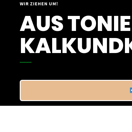
Springe
WIR ZIEHEN UM!
Vom 09.04.25 - 20.04.25
zum
AUS TONIE
Inhalt
KALKUNDK