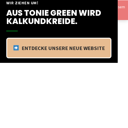
Springe
WIR ZIEHEN UM!
Vom 09.04.25 - 20.04.25 befinden wir uns im Betriebsurlaub. In diesem
zum
AUS TONIE GREEN WIRD
Zeitraum findet kein Versand statt.
Ausblenden
Inhalt
KALKUNDKREIDE.
ENTDECKE UNSERE NEUE WEBSITE