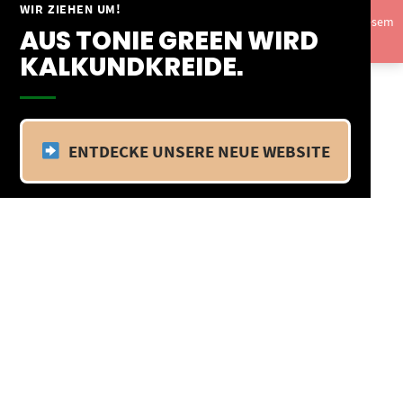
Springe
WIR ZIEHEN UM!
Vom 09.04.25 - 20.04.25 befinden wir uns im Betriebsurlaub. In diesem
zum
AUS TONIE GREEN WIRD
Zeitraum findet kein Versand statt.
Ausblenden
Inhalt
KALKUNDKREIDE.
ENTDECKE UNSERE NEUE WEBSITE