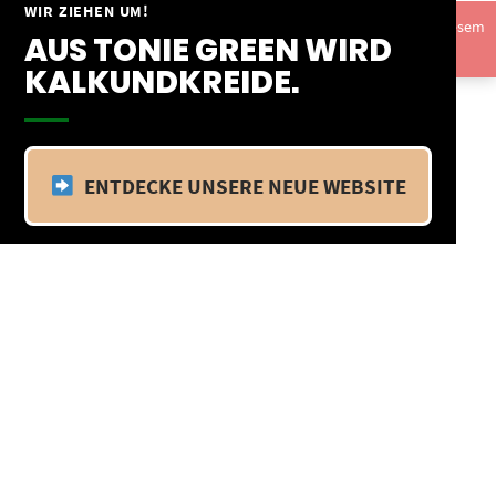
Springe
WIR ZIEHEN UM!
Vom 09.04.25 - 20.04.25 befinden wir uns im Betriebsurlaub. In diesem
zum
AUS TONIE GREEN WIRD
Zeitraum findet kein Versand statt.
Ausblenden
Inhalt
KALKUNDKREIDE.
ENTDECKE UNSERE NEUE WEBSITE