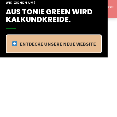
Springe
WIR ZIEHEN UM!
Vom 09.04.25 - 20.04.25 befinden wir uns im Betriebsurlaub. In diesem
zum
AUS TONIE GREEN WIRD
Zeitraum findet kein Versand statt.
Ausblenden
Inhalt
KALKUNDKREIDE.
ENTDECKE UNSERE NEUE WEBSITE