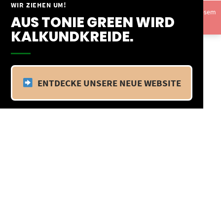
Springe
WIR ZIEHEN UM!
Vom 09.04.25 - 20.04.25 befinden wir uns im Betriebsurlaub. In diesem
zum
AUS TONIE GREEN WIRD
Zeitraum findet kein Versand statt.
Ausblenden
Inhalt
KALKUNDKREIDE.
ENTDECKE UNSERE NEUE WEBSITE