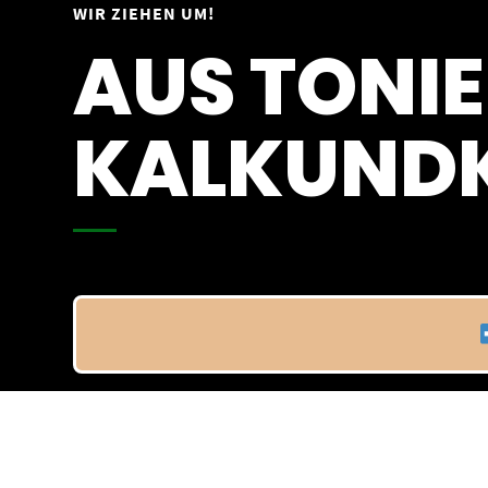
Springe
WIR ZIEHEN UM!
Vom 09.04.25 - 20.04.25
zum
AUS TONIE
Inhalt
KALKUNDK