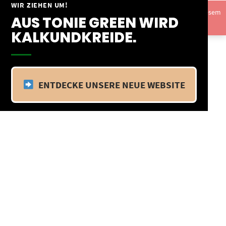
Springe
WIR ZIEHEN UM!
Vom 09.04.25 - 20.04.25 befinden wir uns im Betriebsurlaub. In diesem
zum
AUS TONIE GREEN WIRD
Zeitraum findet kein Versand statt.
Ausblenden
Inhalt
KALKUNDKREIDE.
ENTDECKE UNSERE NEUE WEBSITE