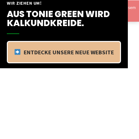
Springe
WIR ZIEHEN UM!
Vom 09.04.25 - 20.04.25 befinden wir uns im Betriebsurlaub. In diesem
zum
AUS TONIE GREEN WIRD
Zeitraum findet kein Versand statt.
Ausblenden
Inhalt
KALKUNDKREIDE.
ENTDECKE UNSERE NEUE WEBSITE