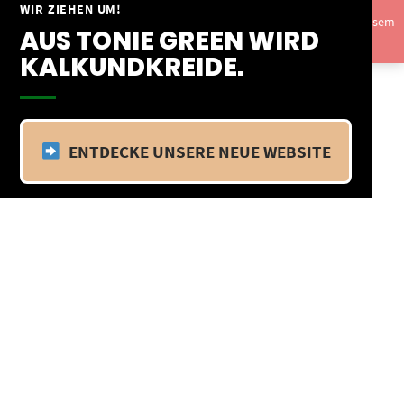
Springe
WIR ZIEHEN UM!
Vom 09.04.25 - 20.04.25 befinden wir uns im Betriebsurlaub. In diesem
zum
AUS TONIE GREEN WIRD
Zeitraum findet kein Versand statt.
Ausblenden
Inhalt
KALKUNDKREIDE.
ENTDECKE UNSERE NEUE WEBSITE