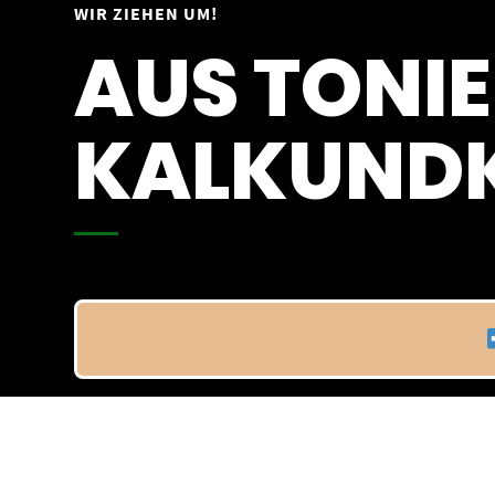
Springe
WIR ZIEHEN UM!
Vom 09.04.25 - 20.04.25
zum
AUS TONIE
Inhalt
KALKUNDK