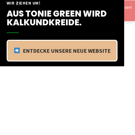
Springe
WIR ZIEHEN UM!
Vom 09.04.25 - 20.04.25 befinden wir uns im Betriebsurlaub. In diesem
zum
AUS TONIE GREEN WIRD
Zeitraum findet kein Versand statt.
Ausblenden
Inhalt
KALKUNDKREIDE.
ENTDECKE UNSERE NEUE WEBSITE