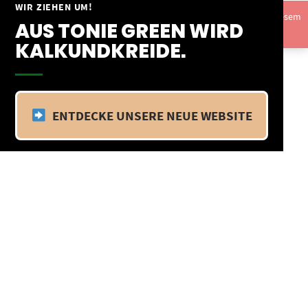
Springe
WIR ZIEHEN UM!
Vom 09.04.25 - 20.04.25 befinden wir uns im Betriebsurlaub. In diesem
zum
AUS TONIE GREEN WIRD
Zeitraum findet kein Versand statt.
Ausblenden
Inhalt
KALKUNDKREIDE.
ENTDECKE UNSERE NEUE WEBSITE