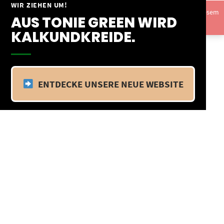
Springe
WIR ZIEHEN UM!
Vom 09.04.25 - 20.04.25 befinden wir uns im Betriebsurlaub. In diesem
zum
AUS TONIE GREEN WIRD
Zeitraum findet kein Versand statt.
Ausblenden
Inhalt
KALKUNDKREIDE.
ENTDECKE UNSERE NEUE WEBSITE