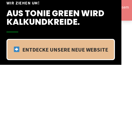
Springe
WIR ZIEHEN UM!
Vom 09.04.25 - 20.04.25 befinden wir uns im Betriebsurlaub. In diesem
zum
AUS TONIE GREEN WIRD
Zeitraum findet kein Versand statt.
Ausblenden
Inhalt
KALKUNDKREIDE.
ENTDECKE UNSERE NEUE WEBSITE