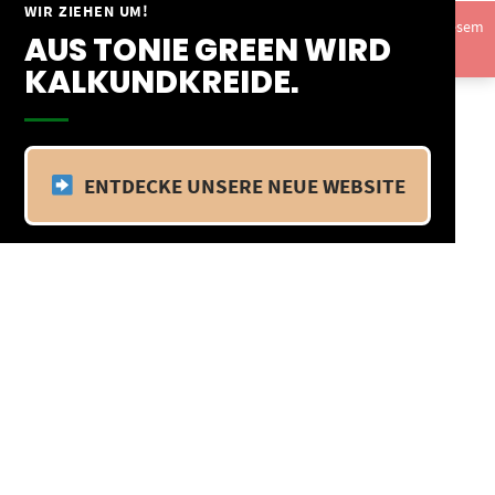
Springe
WIR ZIEHEN UM!
Vom 09.04.25 - 20.04.25 befinden wir uns im Betriebsurlaub. In diesem
zum
AUS TONIE GREEN WIRD
Zeitraum findet kein Versand statt.
Ausblenden
Inhalt
KALKUNDKREIDE.
ENTDECKE UNSERE NEUE WEBSITE