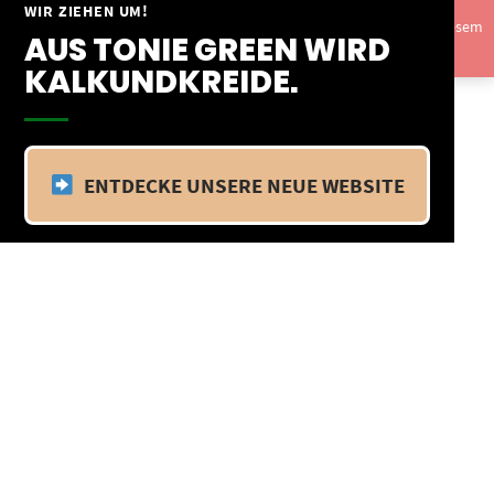
Springe
WIR ZIEHEN UM!
Vom 09.04.25 - 20.04.25 befinden wir uns im Betriebsurlaub. In diesem
zum
AUS TONIE GREEN WIRD
Zeitraum findet kein Versand statt.
Ausblenden
Inhalt
KALKUNDKREIDE.
ENTDECKE UNSERE NEUE WEBSITE