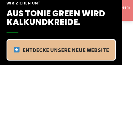
Springe
WIR ZIEHEN UM!
Vom 09.04.25 - 20.04.25 befinden wir uns im Betriebsurlaub. In diesem
zum
AUS TONIE GREEN WIRD
Zeitraum findet kein Versand statt.
Ausblenden
Inhalt
KALKUNDKREIDE.
ENTDECKE UNSERE NEUE WEBSITE