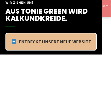
Springe
WIR ZIEHEN UM!
Vom 09.04.25 - 20.04.25 befinden wir uns im Betriebsurlaub. In diesem
zum
AUS TONIE GREEN WIRD
Zeitraum findet kein Versand statt.
Ausblenden
Inhalt
KALKUNDKREIDE.
ENTDECKE UNSERE NEUE WEBSITE