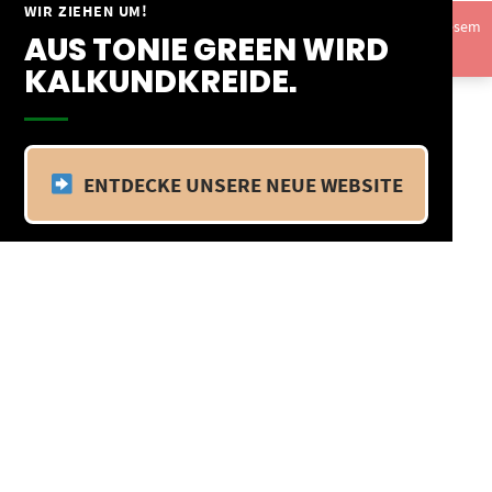
Springe
WIR ZIEHEN UM!
Vom 09.04.25 - 20.04.25 befinden wir uns im Betriebsurlaub. In diesem
zum
AUS TONIE GREEN WIRD
Zeitraum findet kein Versand statt.
Ausblenden
Inhalt
KALKUNDKREIDE.
ENTDECKE UNSERE NEUE WEBSITE