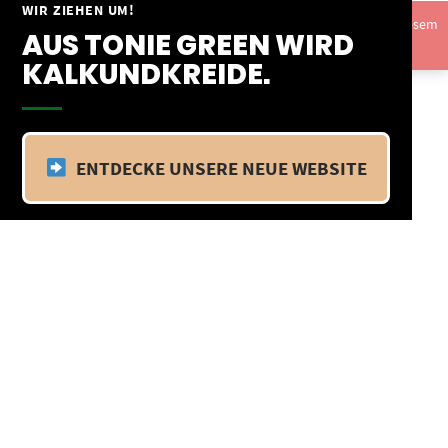
Springe
WIR ZIEHEN UM!
Vom 09.04.25 - 20.04.25 befinden wir uns im Betriebsurlaub. In diesem
zum
AUS TONIE GREEN WIRD
Zeitraum findet kein Versand statt.
Ausblenden
Inhalt
KALKUNDKREIDE.
ENTDECKE UNSERE NEUE WEBSITE