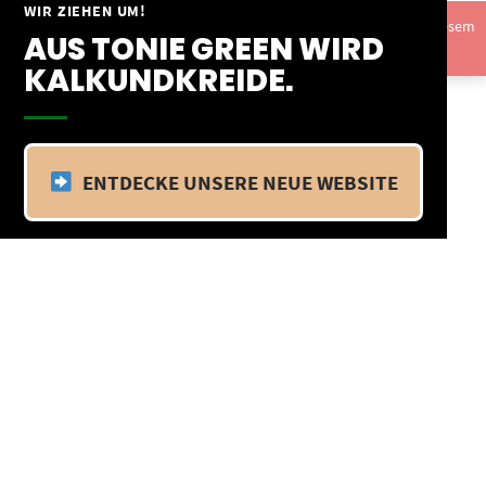
Springe
WIR ZIEHEN UM!
Vom 09.04.25 - 20.04.25 befinden wir uns im Betriebsurlaub. In diesem
zum
AUS TONIE GREEN WIRD
Zeitraum findet kein Versand statt.
Ausblenden
Inhalt
KALKUNDKREIDE.
ENTDECKE UNSERE NEUE WEBSITE