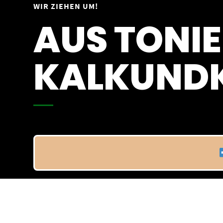
Springe
WIR ZIEHEN UM!
Vom 09.04.25 - 20.04.25
zum
AUS TONIE
Inhalt
KALKUNDK