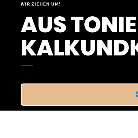
Springe
WIR ZIEHEN UM!
Vom 09.04.25 - 20.04.25
zum
AUS TONIE
Inhalt
KALKUNDK