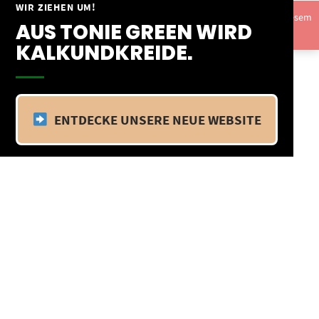
Springe
WIR ZIEHEN UM!
Vom 09.04.25 - 20.04.25 befinden wir uns im Betriebsurlaub. In diesem
zum
AUS TONIE GREEN WIRD
Zeitraum findet kein Versand statt.
Ausblenden
Inhalt
KALKUNDKREIDE.
ENTDECKE UNSERE NEUE WEBSITE