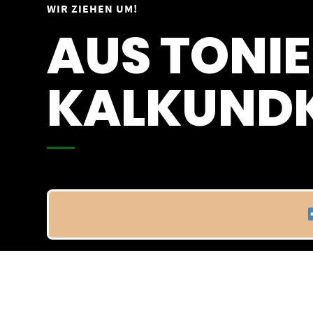
Springe
WIR ZIEHEN UM!
Vom 09.04.25 - 20.04.25
zum
AUS TONIE
Inhalt
KALKUNDK