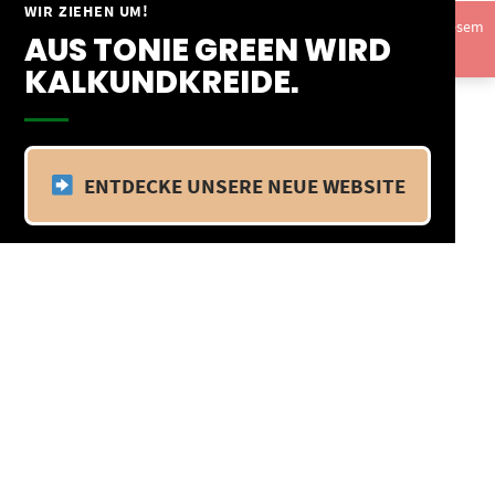
Springe
WIR ZIEHEN UM!
Vom 09.04.25 - 20.04.25 befinden wir uns im Betriebsurlaub. In diesem
zum
AUS TONIE GREEN WIRD
Zeitraum findet kein Versand statt.
Ausblenden
Inhalt
KALKUNDKREIDE.
ENTDECKE UNSERE NEUE WEBSITE