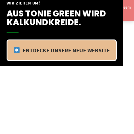
Springe
WIR ZIEHEN UM!
Vom 09.04.25 - 20.04.25 befinden wir uns im Betriebsurlaub. In diesem
zum
AUS TONIE GREEN WIRD
Zeitraum findet kein Versand statt.
Ausblenden
Inhalt
KALKUNDKREIDE.
ENTDECKE UNSERE NEUE WEBSITE