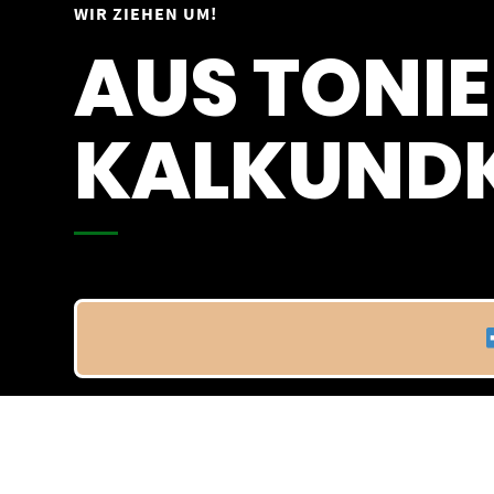
Springe
WIR ZIEHEN UM!
Vom 09.04.25 - 20.04.25
zum
AUS TONIE
Inhalt
KALKUNDK