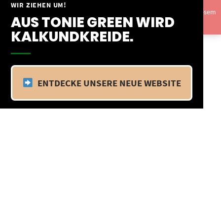
Springe
WIR ZIEHEN UM!
Vom 09.04.25 - 20.04.25 befinden wir uns im Betriebsurlaub. In diesem
zum
AUS TONIE GREEN WIRD
Zeitraum findet kein Versand statt.
Ausblenden
Inhalt
KALKUNDKREIDE.
ENTDECKE UNSERE NEUE WEBSITE