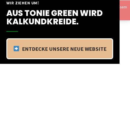
Springe
WIR ZIEHEN UM!
Vom 09.04.25 - 20.04.25 befinden wir uns im Betriebsurlaub. In diesem
zum
AUS TONIE GREEN WIRD
Zeitraum findet kein Versand statt.
Ausblenden
Inhalt
KALKUNDKREIDE.
ENTDECKE UNSERE NEUE WEBSITE