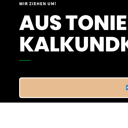
Springe
WIR ZIEHEN UM!
Vom 09.04.25 - 20.04.25
zum
AUS TONIE
Inhalt
KALKUNDK