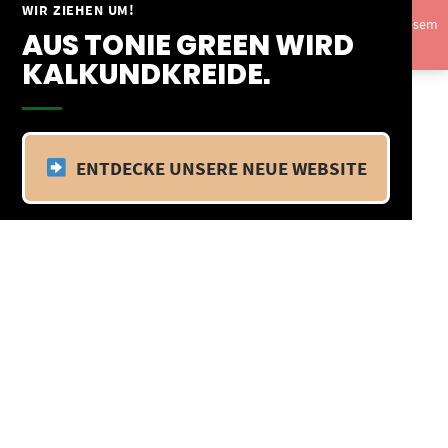
Springe
WIR ZIEHEN UM!
Vom 09.04.25 - 20.04.25 befinden wir uns im Betriebsurlaub. In diesem
zum
AUS TONIE GREEN WIRD
Zeitraum findet kein Versand statt.
Ausblenden
Inhalt
KALKUNDKREIDE.
ENTDECKE UNSERE NEUE WEBSITE