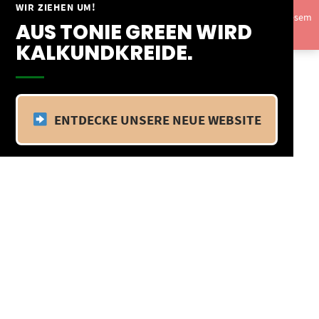
Springe
WIR ZIEHEN UM!
Vom 09.04.25 - 20.04.25 befinden wir uns im Betriebsurlaub. In diesem
zum
AUS TONIE GREEN WIRD
Zeitraum findet kein Versand statt.
Ausblenden
Inhalt
KALKUNDKREIDE.
ENTDECKE UNSERE NEUE WEBSITE