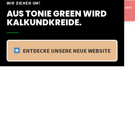
Springe
WIR ZIEHEN UM!
Vom 09.04.25 - 20.04.25 befinden wir uns im Betriebsurlaub. In diesem
zum
AUS TONIE GREEN WIRD
Zeitraum findet kein Versand statt.
Ausblenden
Inhalt
KALKUNDKREIDE.
ENTDECKE UNSERE NEUE WEBSITE