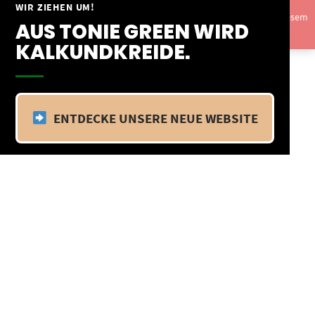
Springe
WIR ZIEHEN UM!
Vom 09.04.25 - 20.04.25 befinden wir uns im Betriebsurlaub. In diesem
zum
AUS TONIE GREEN WIRD
Zeitraum findet kein Versand statt.
Ausblenden
Inhalt
KALKUNDKREIDE.
ENTDECKE UNSERE NEUE WEBSITE