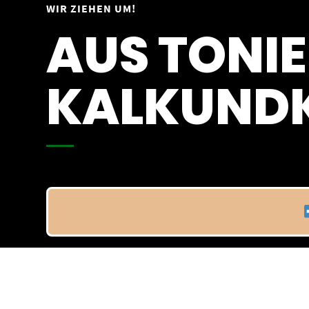
Springe
WIR ZIEHEN UM!
Vom 09.04.25 - 20.04.25
zum
AUS TONIE
Inhalt
KALKUNDK