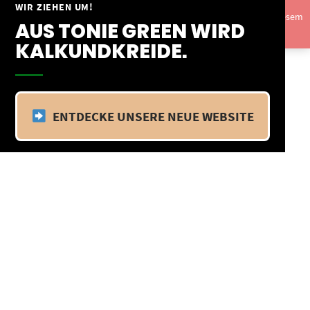
Springe
WIR ZIEHEN UM!
Vom 09.04.25 - 20.04.25 befinden wir uns im Betriebsurlaub. In diesem
zum
AUS TONIE GREEN WIRD
Zeitraum findet kein Versand statt.
Ausblenden
Inhalt
KALKUNDKREIDE.
ENTDECKE UNSERE NEUE WEBSITE