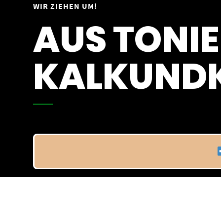
Springe
WIR ZIEHEN UM!
Vom 09.04.25 - 20.04.25
zum
AUS TONIE
Inhalt
KALKUNDK