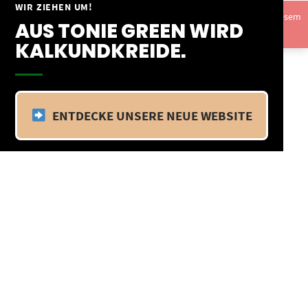
Springe
WIR ZIEHEN UM!
Vom 09.04.25 - 20.04.25 befinden wir uns im Betriebsurlaub. In diesem
zum
AUS TONIE GREEN WIRD
Zeitraum findet kein Versand statt.
Ausblenden
Inhalt
KALKUNDKREIDE.
ENTDECKE UNSERE NEUE WEBSITE