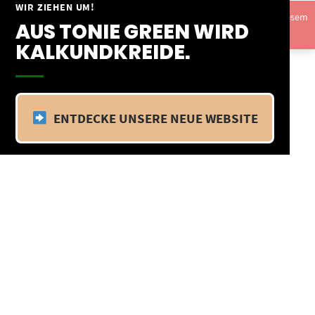
Springe
WIR ZIEHEN UM!
Vom 09.04.25 - 20.04.25 befinden wir uns im Betriebsurlaub. In diesem
zum
AUS TONIE GREEN WIRD
Zeitraum findet kein Versand statt.
Ausblenden
Inhalt
KALKUNDKREIDE.
ENTDECKE UNSERE NEUE WEBSITE